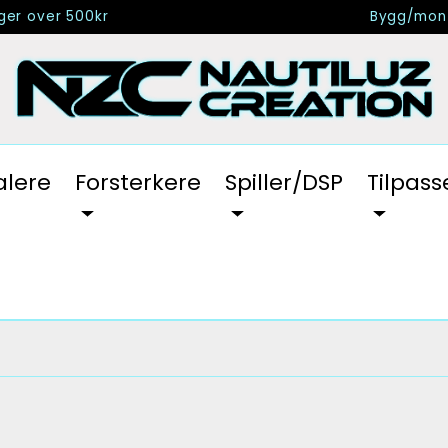
nger over 500kr
Bygg/mont
alere
Forsterkere
Spiller/DSP
Tilpass