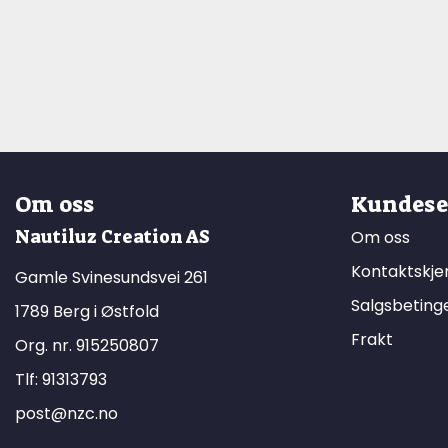
Om oss
Kundese
Nautiluz Creation AS
Om oss
Kontaktskj
Gamle Svinesundsvei 261
Salgsbeting
1789 Berg i Østfold
Frakt
Org. nr. 915250807
Tlf:
91313793
post@nzc.no