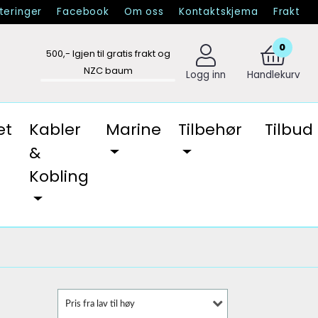
eringer
Facebook
Om oss
Kontaktskjema
Frakt
0
500
,- Igjen til gratis frakt og
NZC baum
Logg inn
Handlekurv
et
Kabler
Marine
Tilbehør
Tilbud
&
Kobling
Pris fra lav til høy