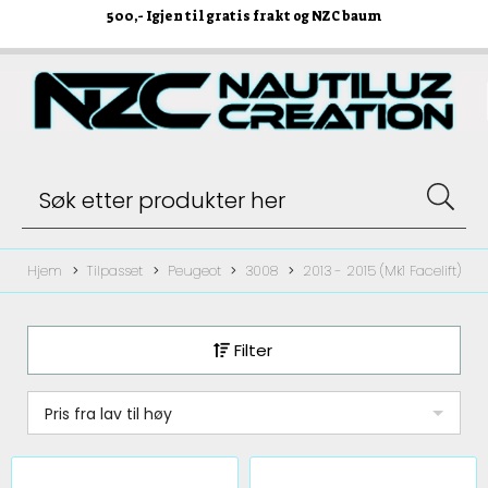
500
,- Igjen til gratis frakt og NZC baum
Hjem
Tilpasset
Peugeot
3008
2013 - 2015 (Mk1 Facelift)
Filter
Pris fra lav til høy