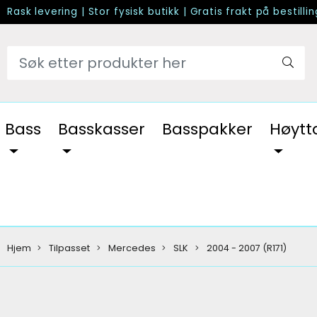
Rask levering
|
Stor fysisk butikk
|
Gratis frakt på bestilli
Bass
Basskasser
Basspakker
Høytt
Hjem
Tilpasset
Mercedes
SLK
2004 - 2007 (R171)