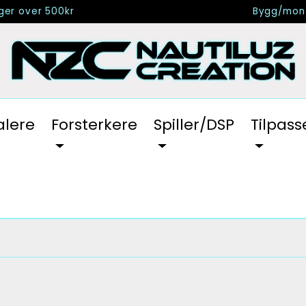
nger over 500kr
Bygg/mont
alere
Forsterkere
Spiller/DSP
Tilpass