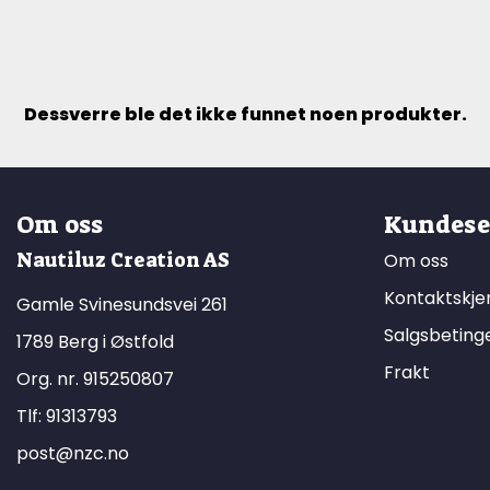
Dessverre ble det ikke funnet noen produkter.
Om oss
Kundese
Nautiluz Creation AS
Om oss
Kontaktskj
Gamle Svinesundsvei 261
Salgsbeting
1789 Berg i Østfold
Frakt
Org. nr. 915250807
Tlf:
91313793
post@nzc.no