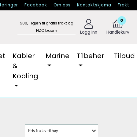
eringer
Facebook
Om oss
Kontaktskjema
Frakt
0
500
,- Igjen til gratis frakt og
NZC baum
Logg inn
Handlekurv
et
Kabler
Marine
Tilbehør
Tilbud
&
Kobling
Pris fra lav til høy