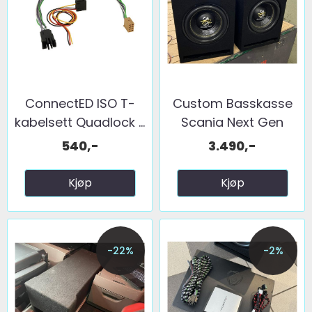
ConnectED ISO T-
Custom Basskasse
kabelsett Quadlock ...
Scania Next Gen
1x10"
540,-
3.490,-
Kjøp
Kjøp
-22%
-2%