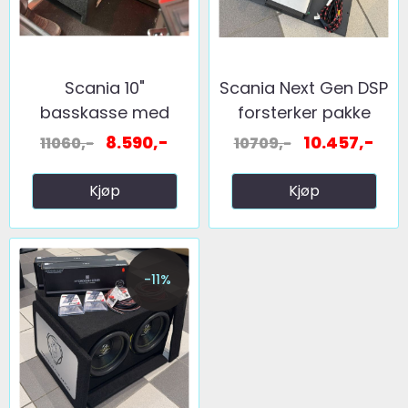
Scania 10"
Scania Next Gen DSP
basskasse med
forsterker pakke
element, 24v ...
8.590,-
10.457,-
11060,-
10709,-
Kjøp
Kjøp
-11%