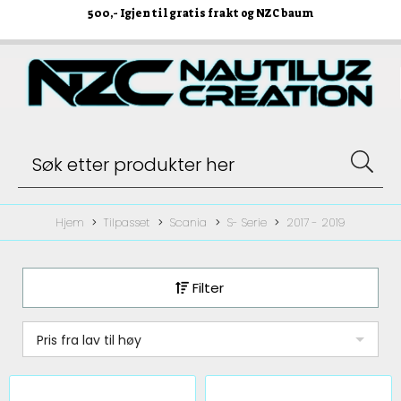
500
,- Igjen til gratis frakt og NZC baum
Hjem
Tilpasset
Scania
S- Serie
2017 - 2019
Filter
Pris fra lav til høy