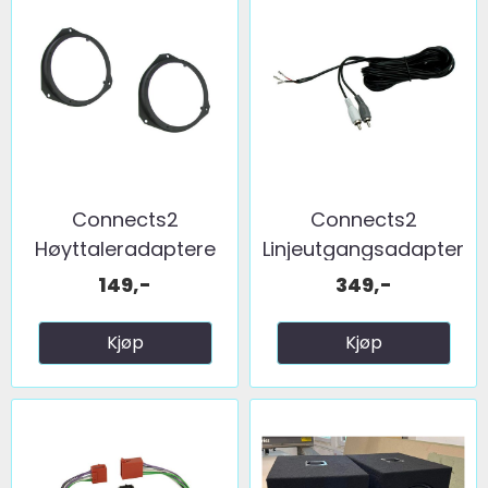
Connects2
Connects2
Høyttaleradaptere
Linjeutgangsadapter
(165mm) ...
...
149,-
349,-
Kjøp
Kjøp