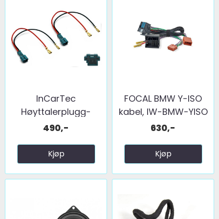
InCarTec
FOCAL BMW Y-ISO
Høyttalerplugg-
kabel, IW-BMW-YISO
adaptere ...
490,-
630,-
Kjøp
Kjøp