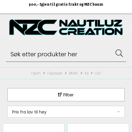
500
,- Igjen til gratis frakt og NZC baum
Hjem
Tilpasset
BMW
X3
G01
Filter
Pris fra lav til høy