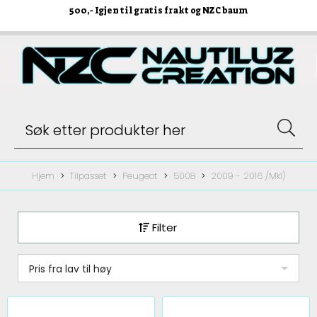
500
,- Igjen til gratis frakt og NZC baum
Hjem
Tilpasset
Peugeot
5008
2009 - 2016 /Mk1)
Filter
Pris fra lav til høy