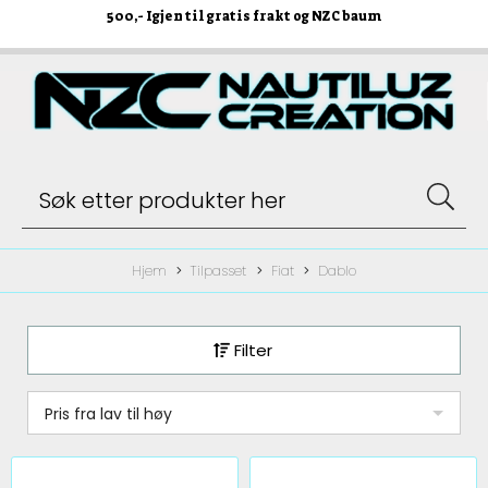
500
,- Igjen til gratis frakt og NZC baum
Hjem
Tilpasset
Fiat
Dablo
Filter
Pris fra lav til høy