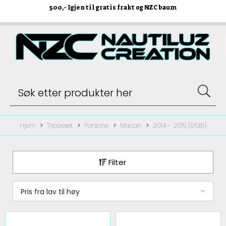
500
,- Igjen til gratis frakt og NZC baum
Hjem
Tilpasset
Porsche
Macan
2014 - 2015 (95B.1)
Filter
Pris fra lav til høy