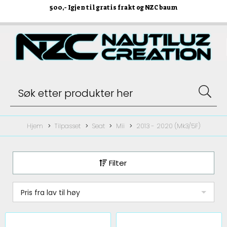
500
,- Igjen til gratis frakt og NZC baum
Hjem
Tilpasset
Seat
Mii
2013 - 2020 (Mk3/5F)
Filter
Pris fra lav til høy