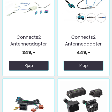
Connects2
Connects2
Antenneadapter
Antenneadapter
(FM) 2 x fakra ...
(FM) 2 x fakra ...
349,-
449,-
Kjøp
Kjøp