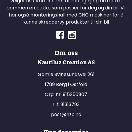
velger oss. Kom innom for råd og hjelp til å sette
sammen en pakke som passer for deg og din bil. Vi
har også monteringshall med CNC maskiner for å
kunne skreddersy produkter til din bil
Om oss
Nautiluz Creation AS
Gamle Svinesundsvei 261
1789 Berg i Østfold
Org. nr. 915250807
Tlf:
91313793
post@nzc.no