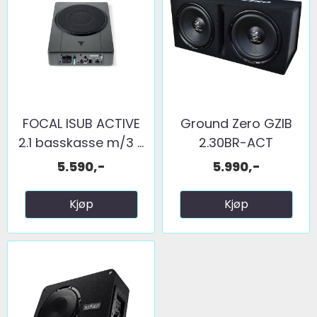
FOCAL ISUB ACTIVE
Ground Zero GZIB
2.1 basskasse m/3 ...
2.30BR-ACT
5.590,-
5.990,-
Kjøp
Kjøp