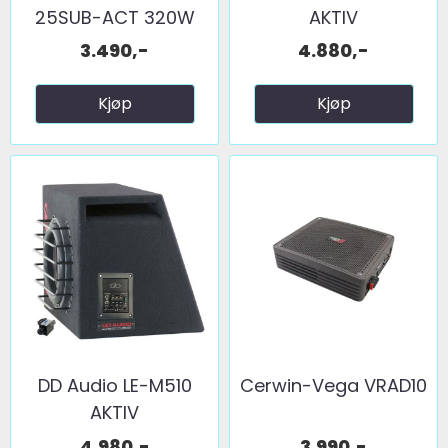
25SUB-ACT 320W
AKTIV
RMS
3.490,-
4.880,-
Kjøp
Kjøp
DD Audio LE-M510
Cerwin-Vega VRAD10
AKTIV
4.980,-
3.990,-