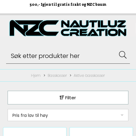
500
,- Igjen til gratis frakt og NZC baum
Hjem
Basskasser
Aktive basskasser
Filter
Pris fra lav til høy