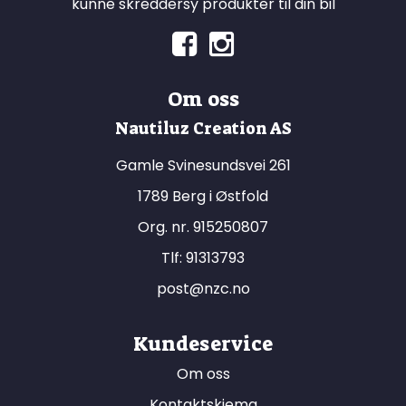
kunne skreddersy produkter til din bil
Om oss
Nautiluz Creation AS
Gamle Svinesundsvei 261
1789 Berg i Østfold
Org. nr. 915250807
Tlf:
91313793
post@nzc.no
Kundeservice
Om oss
Kontaktskjema