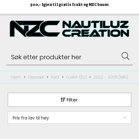
500
,- Igjen til gratis frakt og NZC baum
Hjem
Tilpasset
Ford
Fusion (EU)
2002 - 2005 (MK1)
Filter
Pris fra lav til høy