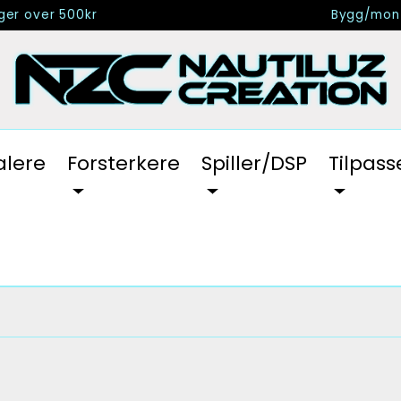
nger over 500kr
Bygg/mont
alere
Forsterkere
Spiller/DSP
Tilpass