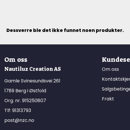
Dessverre ble det ikke funnet noen produkter.
Om oss
Kundese
Nautiluz Creation AS
Om oss
Kontaktskj
Gamle Svinesundsvei 261
Salgsbeting
1789 Berg i Østfold
Frakt
Org. nr. 915250807
Tlf:
91313793
post@nzc.no