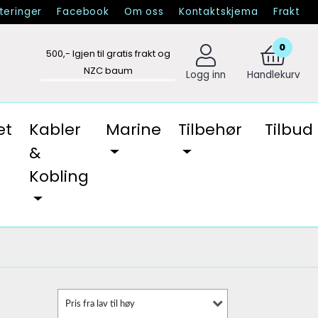
eringer
Facebook
Om oss
Kontaktskjema
Frakt
0
500
,- Igjen til gratis frakt og
NZC baum
Logg inn
Handlekurv
et
Kabler
Marine
Tilbehør
Tilbud
&
Kobling
Pris fra lav til høy