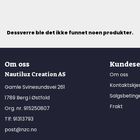
Dessverre ble det ikke funnet noen produkter.
Om oss
Kundese
Nautiluz Creation AS
Om oss
Kontaktskj
Gamle Svinesundsvei 261
Salgsbeting
1789 Berg i Østfold
Frakt
Org. nr. 915250807
Tlf:
91313793
post@nzc.no