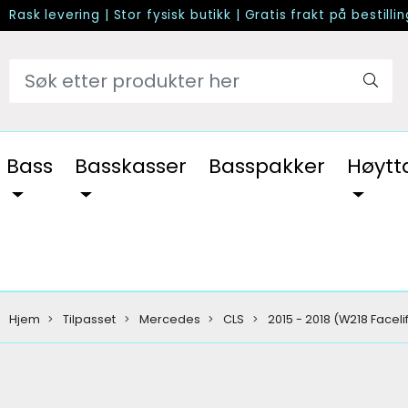
Rask levering
|
Stor fysisk butikk
|
Gratis frakt på bestilli
Bass
Basskasser
Basspakker
Høytt
Hjem
Tilpasset
Mercedes
CLS
2015 - 2018 (W218 Facelif