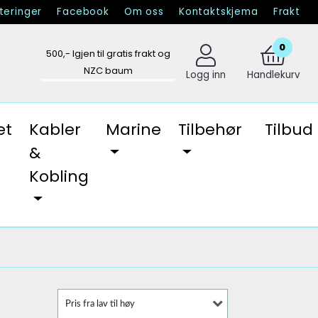
eringer
Facebook
Om oss
Kontaktskjema
Frakt
0
500
,- Igjen til gratis frakt og
NZC baum
Logg inn
Handlekurv
et
Kabler
Marine
Tilbehør
Tilbud
&
Kobling
Pris fra lav til høy