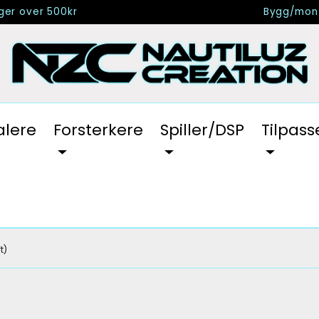
nger over 500kr
Bygg/mont
alere
Forsterkere
Spiller/DSP
Tilpass
t)