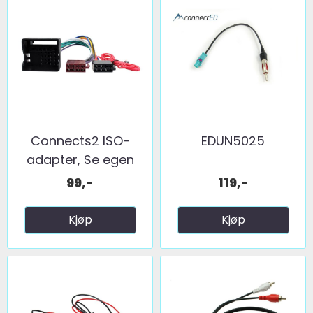
Connects2 ISO-
EDUN5025
adapter, Se egen
liste ...
99,-
119,-
Kjøp
Kjøp