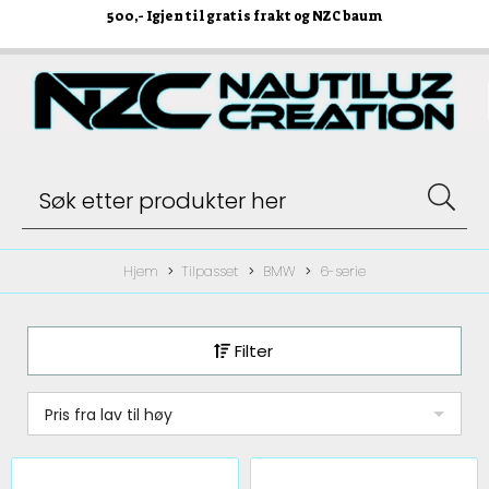
500
,- Igjen til gratis frakt og NZC baum
Hjem
Tilpasset
BMW
6-serie
Filter
Pris fra lav til høy