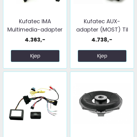
Kufatec IMA
Kufatec AUX-
Multimedia-adapter
adapter (MOST) Til
BMW ...
BMW ...
4.363,-
4.738,-
Kjøp
Kjøp