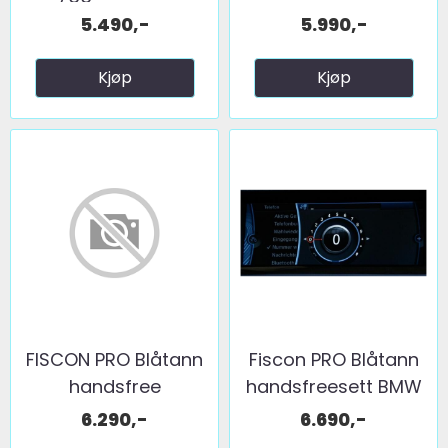
adapter BMW ...
5.490,-
5.990,-
Kjøp
Kjøp
FISCON PRO Blåtann
Fiscon PRO Blåtann
handsfree
handsfreesett BMW
m/koding! ...
...
6.290,-
6.690,-