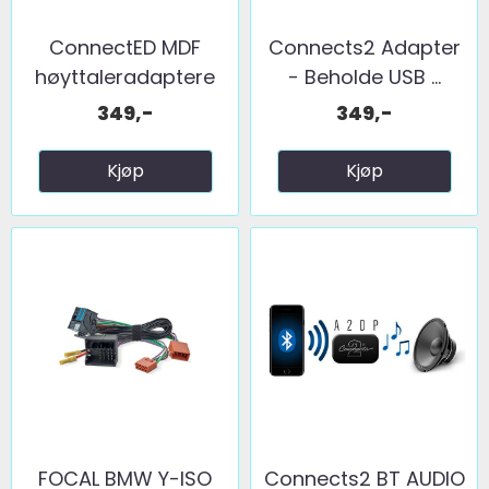
ConnectED MDF
Connects2 Adapter
høyttaleradaptere
- Beholde USB ...
(100mm) ...
349,-
349,-
Kjøp
Kjøp
FOCAL BMW Y-ISO
Connects2 BT AUDIO