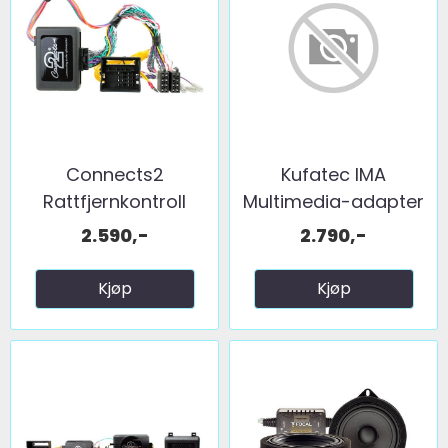
Connects2
Kufatec IMA
Rattfjernkontroll
Multimedia-adapter
interface ...
BMW ...
2.590,-
2.790,-
Kjøp
Kjøp