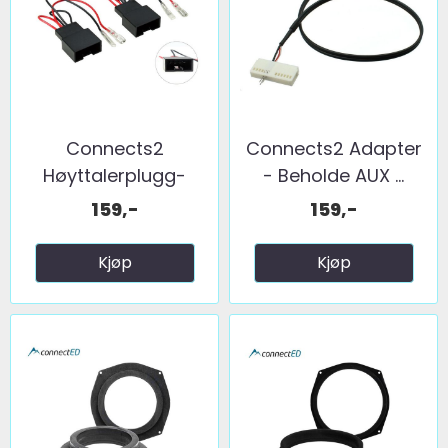
Connects2
Connects2 Adapter
Høyttalerplugg-
- Beholde AUX ...
adaptere BMW ...
159,-
159,-
Kjøp
Kjøp