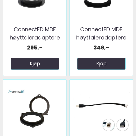
ConnectED MDF
ConnectED MDF
høyttaleradaptere
høyttaleradaptere
(165mm) ...
(200mm) ...
295,-
349,-
Kjøp
Kjøp