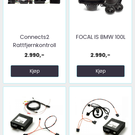
Connects2
FOCAL IS BMW 100L
Rattfjernkontroll
interface ...
2.990,-
2.990,-
Kjøp
Kjøp