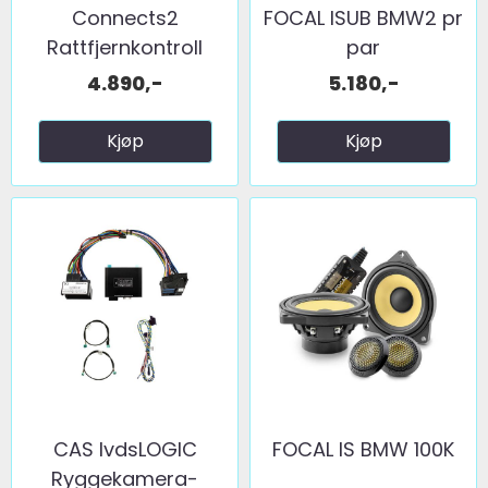
Connects2
FOCAL ISUB BMW2 pr
Rattfjernkontroll
par
interface ...
4.890,-
5.180,-
Kjøp
Kjøp
CAS lvdsLOGIC
FOCAL IS BMW 100K
Ryggekamera-