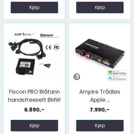
Kjøp
Kjøp
Fiscon PRO Blåtann
Ampire Trådløs
handsfreesett BMW
Apple ...
...
6.890,-
7.990,-
Kjøp
Kjøp