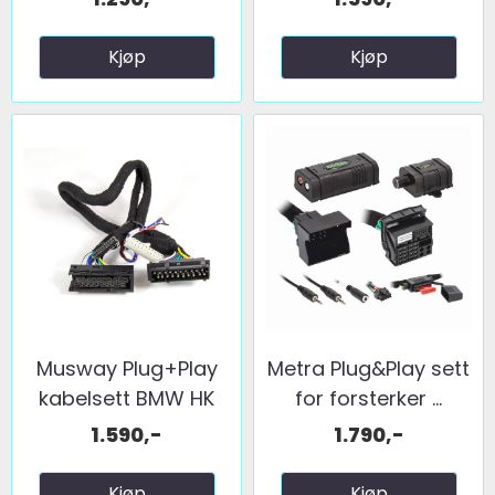
Kjøp
Kjøp
Musway Plug+Play
Metra Plug&Play sett
kabelsett BMW HK
for forsterker ...
Sound ...
1.590,-
1.790,-
Kjøp
Kjøp