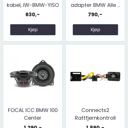
kabel, IW-BMW-YISO
adapter BMW Alle ...
630,-
790,-
Kjøp
Kjøp
FOCAL ICC BMW 100
Connects2
Center
Rattfjernkontroll
interface ...
1.290,-
1.590,-