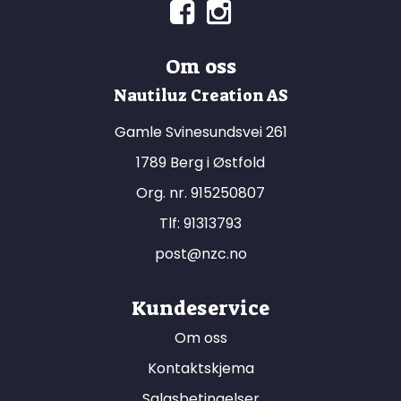
Om oss
Nautiluz Creation AS
Gamle Svinesundsvei 261
1789 Berg i Østfold
Org. nr. 915250807
Tlf:
91313793
post@nzc.no
Kundeservice
Om oss
Kontaktskjema
Salgsbetingelser