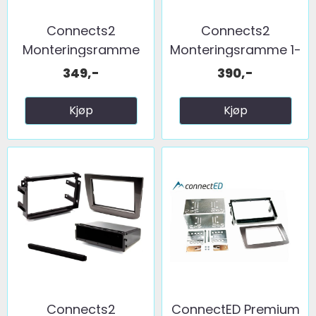
Connects2
Connects2
Monteringsramme
Monteringsramme 1-
2-DIN ...
DIN Alfa ...
349,-
390,-
Kjøp
Kjøp
Connects2
ConnectED Premium