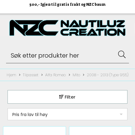
500
,- Igjen til gratis frakt og NZC baum
Hjem
Tilpasset
Alfa Romeo
Mito
2008 - 2013 (Type 955)
Filter
Pris fra lav til høy