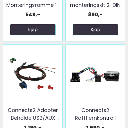
Monteringsramme 1-
monteringskit 2-DIN
DIN Alfa ...
...
549,-
890,-
Kjøp
Kjøp
Connects2 Adapter
Connects2
- Beholde USB/AUX ...
Rattfjernkontroll
interface ...
1.190,-
1.590,-