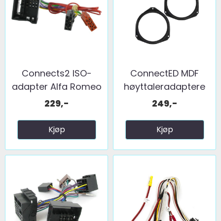
Connects2 ISO-
ConnectED MDF
adapter Alfa Romeo
høyttaleradaptere
...
(165mm) ...
229,-
249,-
Kjøp
Kjøp