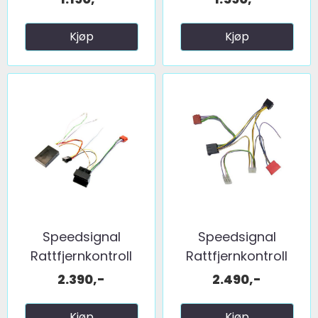
Kjøp
Kjøp
Speedsignal
Speedsignal
Rattfjernkontroll
Rattfjernkontroll
interface ...
interface ...
2.390,-
2.490,-
Kjøp
Kjøp