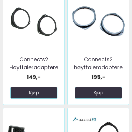
Connects2
Connects2
Høyttaleradaptere
høyttaleradaptere
(165mm) ...
(165mm) ...
149,-
195,-
Kjøp
Kjøp