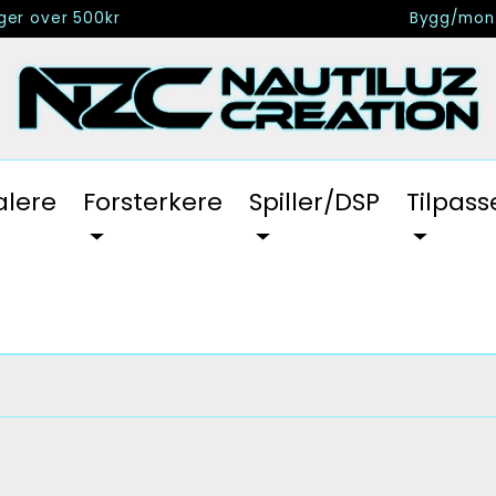
nger over 500kr
Bygg/mont
alere
Forsterkere
Spiller/DSP
Tilpass