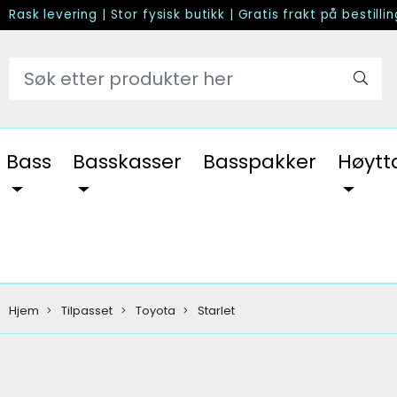
Rask levering
|
Stor fysisk butikk
|
Gratis frakt på bestilli
Bass
Basskasser
Basspakker
Høytt
Hjem
Tilpasset
Toyota
Starlet