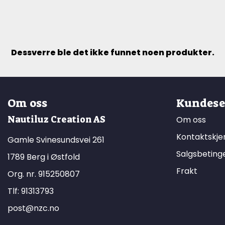
Dessverre ble det ikke funnet noen produkter.
Om oss
Kundese
Nautiluz Creation AS
Om oss
Kontaktskj
Gamle Svinesundsvei 261
Salgsbeting
1789 Berg i Østfold
Frakt
Org. nr. 915250807
Tlf:
91313793
post@nzc.no