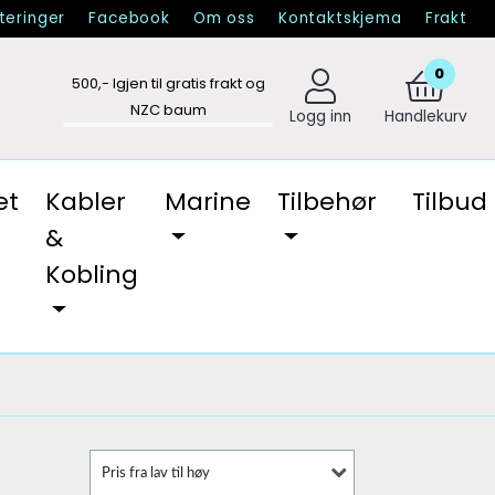
eringer
Facebook
Om oss
Kontaktskjema
Frakt
0
500
,- Igjen til gratis frakt og
NZC baum
Logg inn
Handlekurv
et
Kabler
Marine
Tilbehør
Tilbud
&
Kobling
Pris fra lav til høy