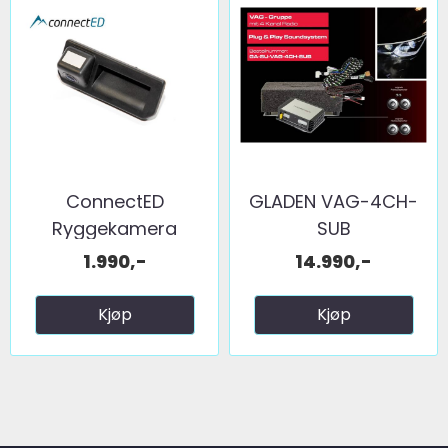
ConnectED
GLADEN VAG-4CH-
Ryggekamera
SUB
(håndtak) (CVBS) ...
1.990,-
14.990,-
Kjøp
Kjøp