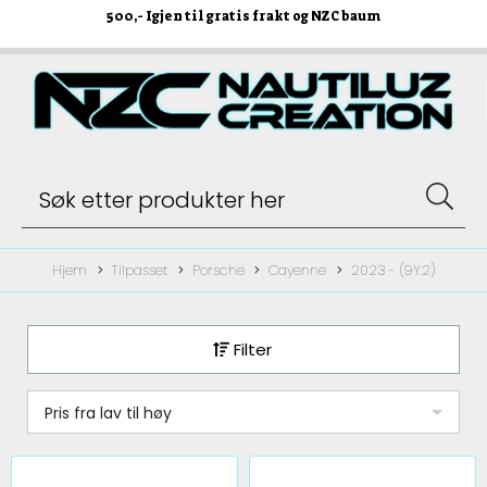
500
,- Igjen til gratis frakt og NZC baum
Hjem
Tilpasset
Porsche
Cayenne
2023 - (9Y.2)
Filter
Pris fra lav til høy