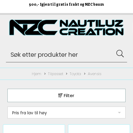
500
,- Igjen til gratis frakt og NZC baum
Hjem
Tilpasset
Toyota
Avensis
Filter
Pris fra lav til høy