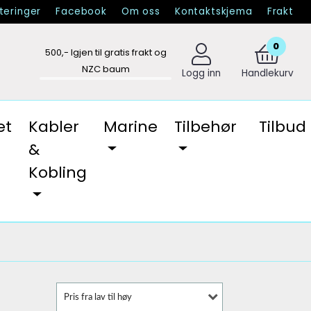
eringer
Facebook
Om oss
Kontaktskjema
Frakt
0
500
,- Igjen til gratis frakt og
NZC baum
Logg inn
Handlekurv
et
Kabler
Marine
Tilbehør
Tilbud
&
Kobling
Pris fra lav til høy