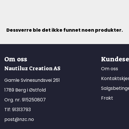
Dessverre ble det ikke funnet noen produkter.
Om oss
Kundese
Nautiluz Creation AS
Om oss
Kontaktskj
Gamle Svinesundsvei 261
Salgsbeting
1789 Berg i Østfold
Frakt
Org. nr. 915250807
Tlf:
91313793
post@nzc.no