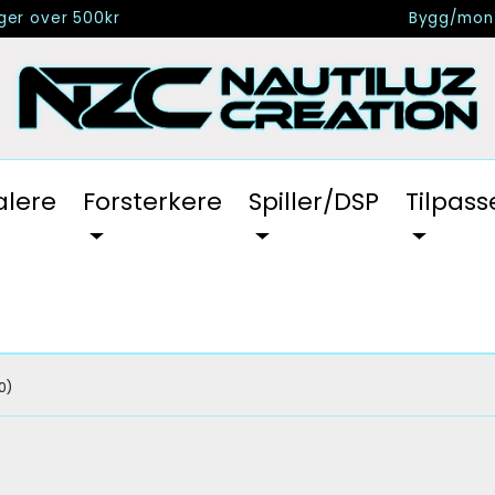
nger over 500kr
Bygg/mont
alere
Forsterkere
Spiller/DSP
Tilpass
0)