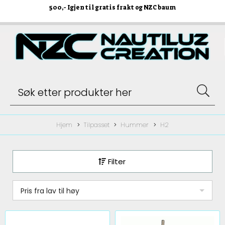
500
,- Igjen til gratis frakt og NZC baum
Hjem
Tilpasset
Hummer
H2
Filter
Pris fra lav til høy