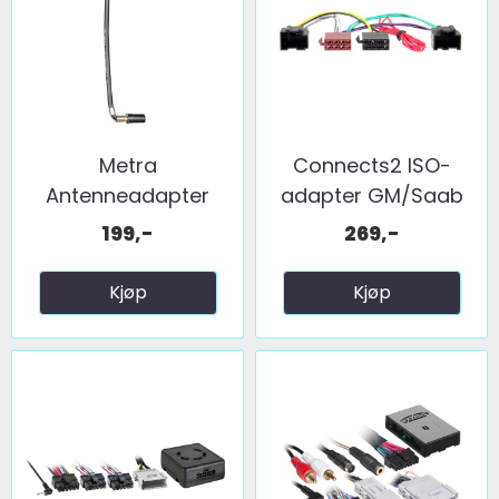
Metra
Connects2 ISO-
Antenneadapter
adapter GM/Saab
(Motsatt!) ...
(2006 ...
199,-
269,-
Kjøp
Kjøp