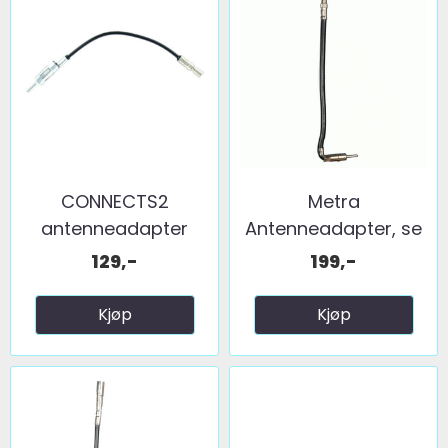
CONNECTS2
Metra
antenneadapter
Antenneadapter, se
(FM) GM (2006 ...
egen liste ...
129,-
199,-
Kjøp
Kjøp