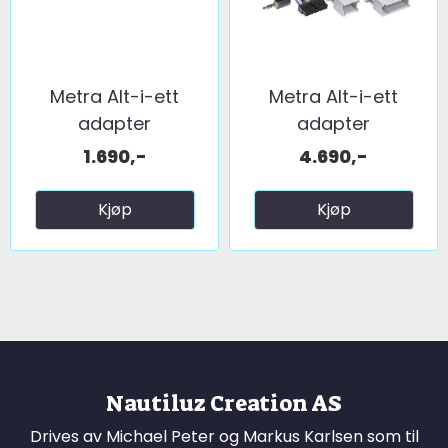
Metra Alt-i-ett
Metra Alt-i-ett
adapter
adapter
(u/multif.ratt) ...
(m/multif.ratt) ...
1.690,-
4.690,-
Kjøp
Kjøp
Nautiluz Creation AS
Drives av Michael Peter og Markus Karlsen som til