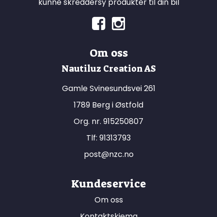
kunne skreddersy produkter til din bil
Om oss
Nautiluz Creation AS
Gamle Svinesundsvei 261
1789 Berg i Østfold
Org. nr. 915250807
Tlf:
91313793
post@nzc.no
Kundeservice
Om oss
Kontaktskjema