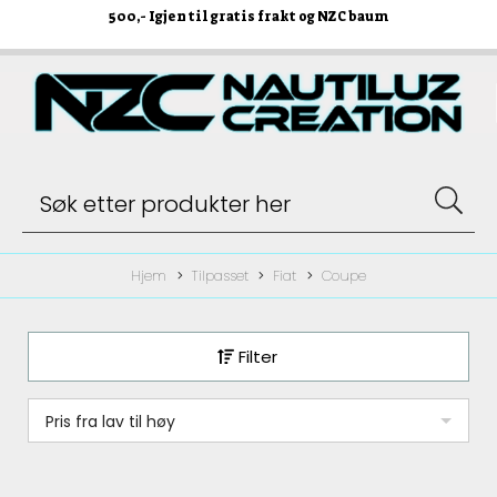
500
,- Igjen til gratis frakt og NZC baum
Hjem
Tilpasset
Fiat
Coupe
Filter
Pris fra lav til høy