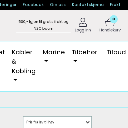
eringer
Facebook
Om oss
Kontaktskjema
Frakt
0
500
,- Igjen til gratis frakt og
NZC baum
Logg inn
Handlekurv
et
Kabler
Marine
Tilbehør
Tilbud
&
Kobling
Pris fra lav til høy