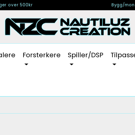
nger over 500kr
Bygg/mont
alere
Forsterkere
Spiller/DSP
Tilpass