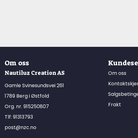
Om oss
Kundese
Nautiluz Creation AS
Om oss
Kontaktskj
Gamle Svinesundsvei 261
Salgsbeting
1789 Berg i Østfold
Frakt
Org. nr. 915250807
Tlf:
91313793
post@nzc.no