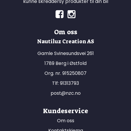
kunne skreddersy produkter til din bil
Om oss
Nautiluz Creation AS
Gamle Svinesundsvei 261
1789 Berg i Østfold
Org. nr. 915250807
Tlf:
91313793
post@nzc.no
Kundeservice
Om oss
Kontaktskjema