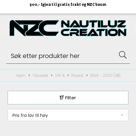
500
,- Igjen til gratis frakt og NZC baum
Hjem
Tilpasset
VW A
Passat
1996 - 2000 (3B)
Filter
Pris fra lav til høy