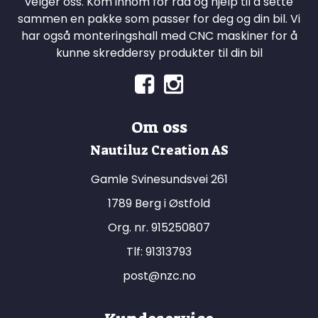
velger oss. Kom innom for råd og hjelp til å sette
sammen en pakke som passer for deg og din bil. Vi
har også monteringshall med CNC maskiner for å
kunne skreddersy produkter til din bil
Om oss
Nautiluz Creation AS
Gamle Svinesundsvei 261
1789 Berg i Østfold
Org. nr. 915250807
Tlf:
91313793
post@nzc.no