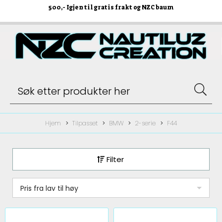
500
,- Igjen til gratis frakt og NZC baum
Hjem
Tilpasset
BMW
2-serie
F44
Filter
Pris fra lav til høy