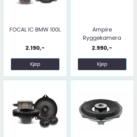
FOCAL IC BMW 100L
Ampire
Ryggekamera
(håndtak) (CVBS) ...
2.190,-
2.990,-
Kjøp
Kjøp