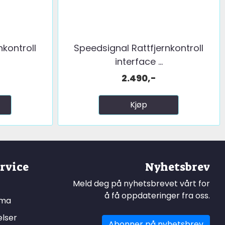
nkontroll
Speedsignal Rattfjernkontroll
interface ...
2.490,-
Kjøp
rvice
Nyhetsbrev
Meld deg på nyhetsbrevet vårt for
å få oppdateringer fra oss.
ema
elser
Abonner på nyhetsbrev