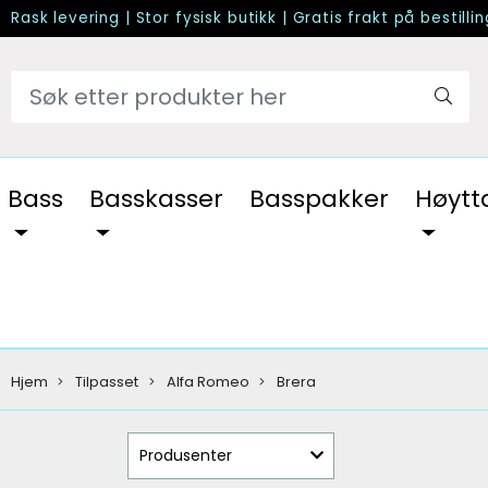
Rask levering
|
Stor fysisk butikk
|
Gratis frakt på bestilli
Bass
Basskasser
Basspakker
Høytt
Hjem
Tilpasset
Alfa Romeo
Brera
Produsenter