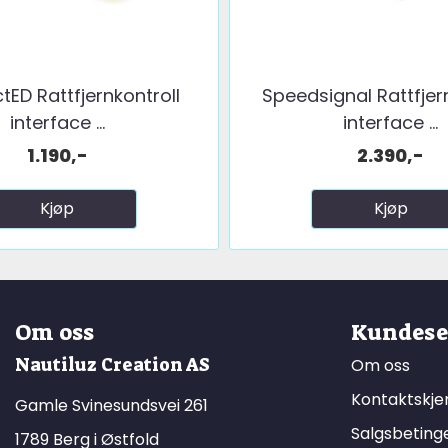
ED Rattfjernkontroll
Speedsignal Rattfjer
interface ...
interface ...
1.190,-
2.390,-
Kjøp
Kjøp
Om oss
Kundese
Nautiluz Creation AS
Om oss
Kontaktskj
Gamle Svinesundsvei 261
Salgsbeting
1789 Berg i Østfold