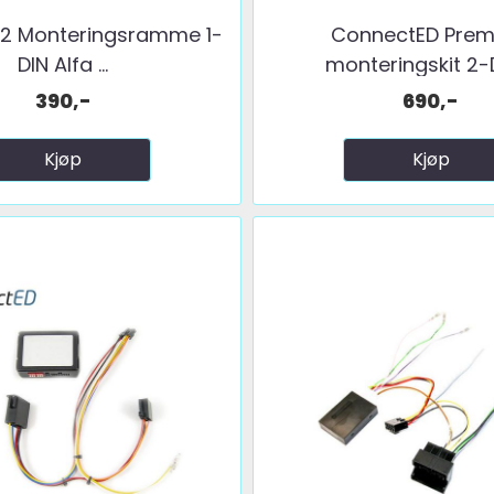
2 Monteringsramme 1-
ConnectED Pre
DIN Alfa ...
monteringskit 2-DI
390,-
690,-
Kjøp
Kjøp