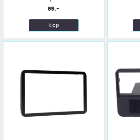
69,-
Kjøp