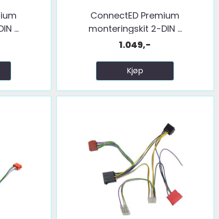
mium
ConnectED Premium
N ...
monteringskit 2-DIN ...
1.049,-
Kjøp