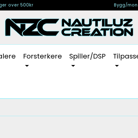
nger over 500kr
Bygg/mont
alere
Forsterkere
Spiller/DSP
Tilpass