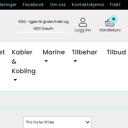
eringer
Facebook
Om oss
Kontaktskjema
Frakt
0
500
,- Igjen til gratis frakt og
NZC baum
Logg inn
Handlekurv
et
Kabler
Marine
Tilbehør
Tilbud
&
Kobling
Pris fra lav til høy