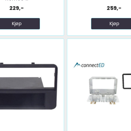
229,-
259,-
Kjøp
Kjøp