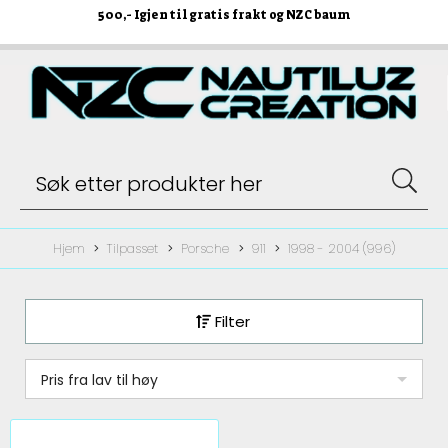
500
,- Igjen til gratis frakt og NZC baum
Hjem
Tilpasset
Porsche
911
1998 - 2004 (996)
Filter
Pris fra lav til høy