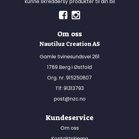
kunne skreddersy produkter til din bil
Om oss
Nautiluz Creation AS
Gamle Svinesundsvei 261
1789 Berg i Østfold
Org. nr. 915250807
Tlf:
91313793
post@nzc.no
Kundeservice
Om oss
Kontaktskjema