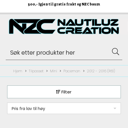
500
,- Igjen til gratis frakt og NZC baum
Hjem
Tilpasset
Mini
Paceman
2012 - 2016 (R61)
Filter
Pris fra lav til høy