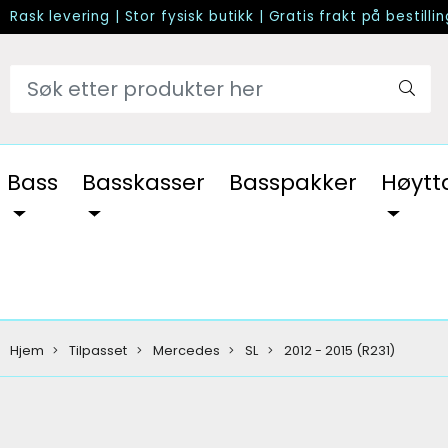
Rask levering
|
Stor fysisk butikk
|
Gratis frakt på bestilli
Bass
Basskasser
Basspakker
Høytt
Hjem
Tilpasset
Mercedes
SL
2012 - 2015 (R231)