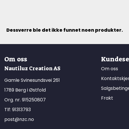
Dessverre ble det ikke funnet noen produkter.
Om oss
Kundese
Nautiluz Creation AS
Om oss
Kontaktskj
Gamle Svinesundsvei 261
Salgsbeting
1789 Berg i Østfold
Frakt
Org. nr. 915250807
Tlf:
91313793
post@nzc.no