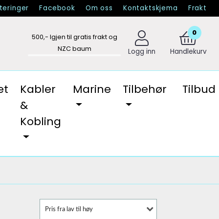
eringer
Facebook
Om oss
Kontaktskjema
Frakt
0
500
,- Igjen til gratis frakt og
NZC baum
Logg inn
Handlekurv
et
Kabler
Marine
Tilbehør
Tilbud
&
Kobling
Pris fra lav til høy