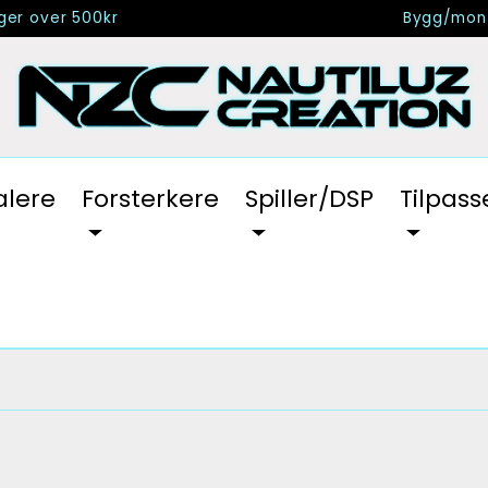
nger over 500kr
Bygg/mont
alere
Forsterkere
Spiller/DSP
Tilpass