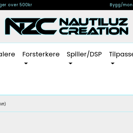
nger over 500kr
Bygg/mont
alere
Forsterkere
Spiller/DSP
Tilpass
ift)