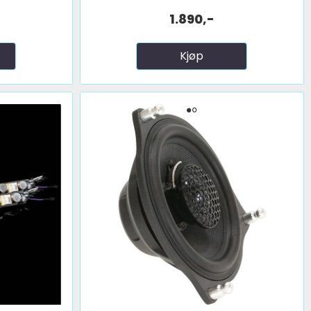
1.890,-
Kjøp