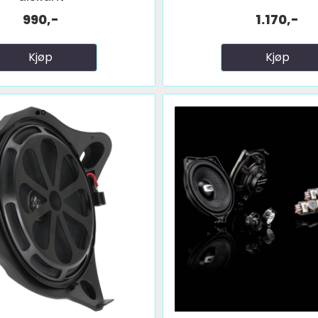
990,-
1.170,-
Kjøp
Kjøp