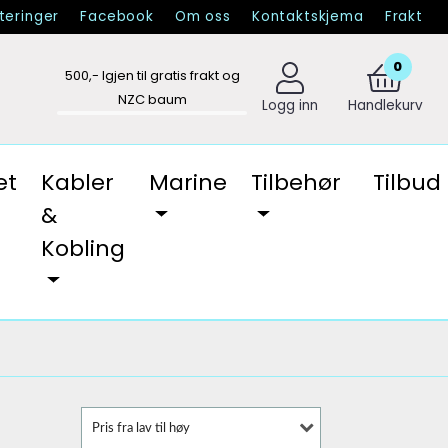
eringer
Facebook
Om oss
Kontaktskjema
Frakt
0
500
,- Igjen til gratis frakt og
NZC baum
Logg inn
Handlekurv
et
Kabler
Marine
Tilbehør
Tilbud
&
Kobling
Pris fra lav til høy