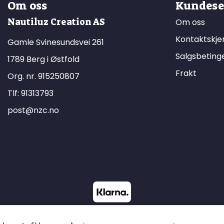
Om oss
Kundese
Nautiluz Creation AS
Om oss
Kontaktskj
Gamle Svinesundsvei 261
Salgsbeting
1789 Berg i Østfold
Frakt
Org. nr. 915250807
Tlf:
91313793
post@nzc.no