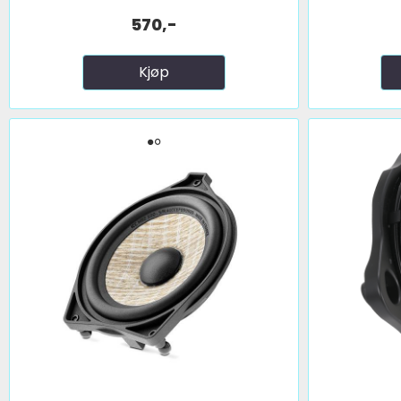
570,-
Kjøp