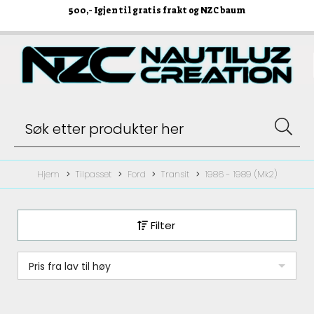
500
,- Igjen til gratis frakt og NZC baum
Hjem
Tilpasset
Ford
Transit
1986 - 1989 (Mk2)
Filter
Pris fra lav til høy