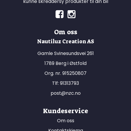
kunne skreddersy produkter til din bil
Om oss
Nautiluz Creation AS
Gamle Svinesundsvei 261
1789 Berg i Østfold
Org. nr. 915250807
Tlf:
91313793
post@nzc.no
Kundeservice
Om oss
Kontaktskjema