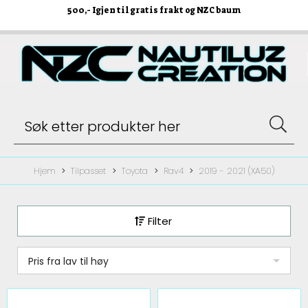
500
,- Igjen til gratis frakt og NZC baum
Hjem
Tilpasset
Toyota
Rav4
2019 - 2021 (XA50)
Filter
Pris fra lav til høy