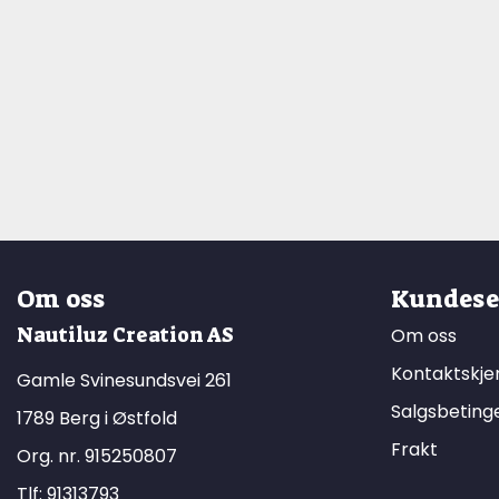
Om oss
Kundese
Nautiluz Creation AS
Om oss
Kontaktskj
Gamle Svinesundsvei 261
Salgsbeting
1789 Berg i Østfold
Frakt
Org. nr. 915250807
Tlf:
91313793