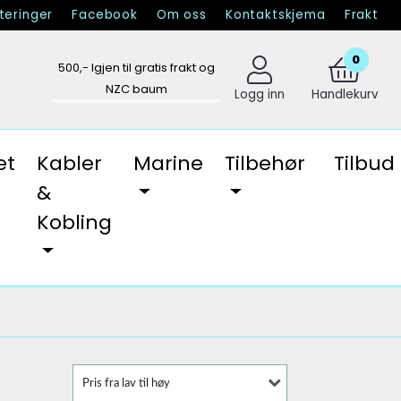
eringer
Facebook
Om oss
Kontaktskjema
Frakt
0
500
,- Igjen til gratis frakt og
NZC baum
Logg inn
Handlekurv
et
Kabler
Marine
Tilbehør
Tilbud
&
Kobling
Pris fra lav til høy