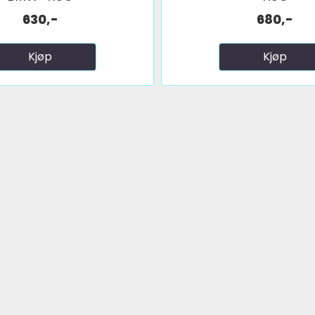
630,-
680,-
Kjøp
Kjøp