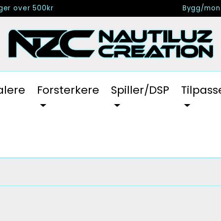
nger over 500kr
Bygg/mont
alere
Forsterkere
Spiller/DSP
Tilpass