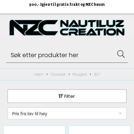
500
,- Igjen til gratis frakt og NZC baum
Hjem
Tilpasset
Peugeot
307
Filter
Pris fra lav til høy