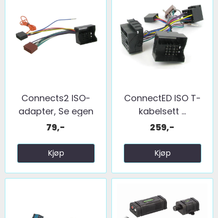
Connects2 ISO-
ConnectED ISO T-
adapter, Se egen
kabelsett ...
liste ...
79,-
259,-
Kjøp
Kjøp