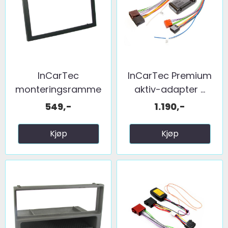
InCarTec
InCarTec Premium
monteringsramme
aktiv-adapter ...
2-DIN Saab 9-5 ...
549,-
1.190,-
Kjøp
Kjøp