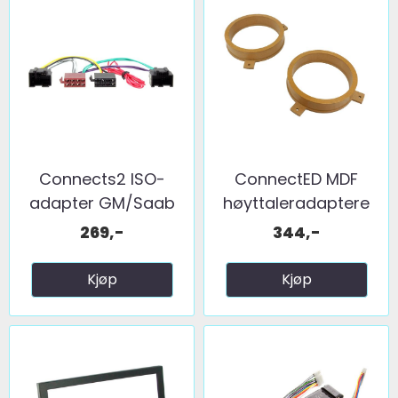
Connects2 ISO-
ConnectED MDF
adapter GM/Saab
høyttaleradaptere
(2006 ...
(165mm) ...
269,-
344,-
Kjøp
Kjøp