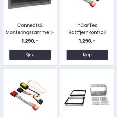
Connects2
InCarTec
Monteringsramme 1-
Rattfjernkontroll
DIN Saab ...
interface ...
1.290,-
1.290,-
Kjøp
Kjøp