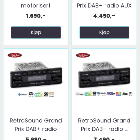
motorisert
Prix DAB+ radio AUX
teleskopantenne ...
1.690,-
4.490,-
Kjøp
Kjøp
RetroSound Grand
RetroSound Grand
Prix DAB+ radio
Prix DAB+ radio ...
BT/AUX
5.690,-
7.490,-