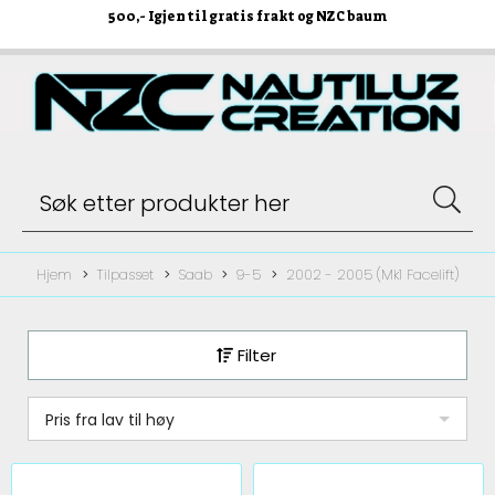
500
,- Igjen til gratis frakt og NZC baum
Hjem
Tilpasset
Saab
9-5
2002 - 2005 (Mk1 Facelift)
Filter
Pris fra lav til høy