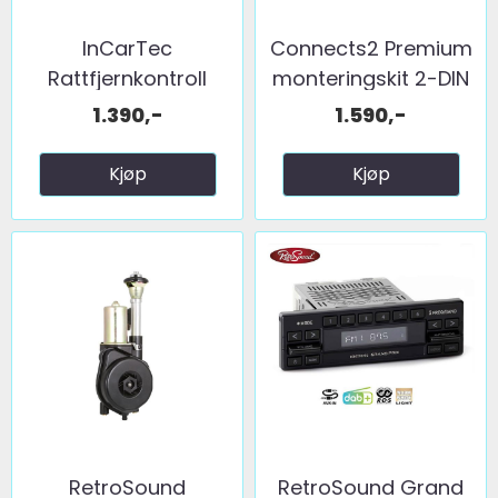
InCarTec
Connects2 Premium
Rattfjernkontroll
monteringskit 2-DIN
interface ...
...
1.390,-
1.590,-
Kjøp
Kjøp
RetroSound
RetroSound Grand