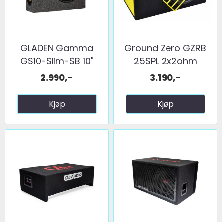
GLADEN Gamma
Ground Zero GZRB
GS10-Slim-SB 10"
25SPL 2x2ohm
basskasse
2.990,-
3.190,-
Kjøp
Kjøp