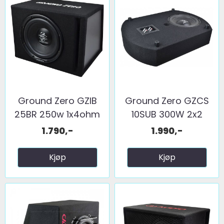
Ground Zero GZIB
Ground Zero GZCS
25BR 250w 1x4ohm
10SUB 300W 2x2
Ohm
1.790,-
1.990,-
Kjøp
Kjøp