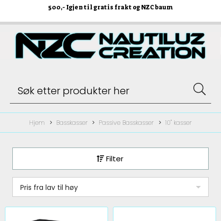
500
,- Igjen til gratis frakt og NZC baum
Hjem
Basskasser
Passive Basskasser
10" kasser
Filter
Pris fra lav til høy