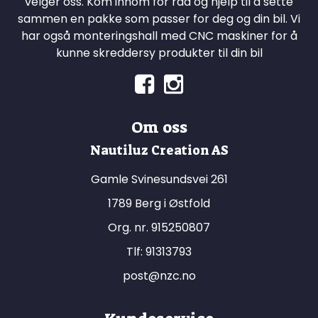
velger oss. Kom innom for råd og hjelp til å sette
sammen en pakke som passer for deg og din bil. Vi
har også monteringshall med CNC maskiner for å
kunne skreddersy produkter til din bil
Om oss
Nautiluz Creation AS
Gamle Svinesundsvei 261
1789 Berg i Østfold
Org. nr. 915250807
Tlf:
91313793
post@nzc.no