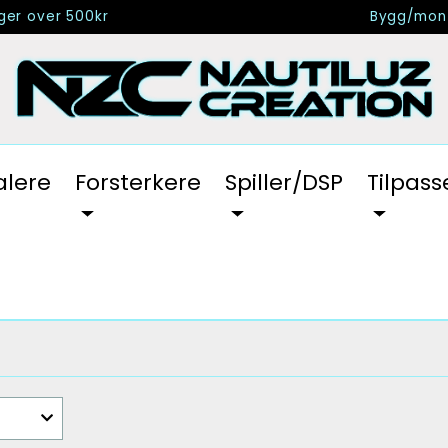
nger over 500kr
Bygg/mont
alere
Forsterkere
Spiller/DSP
Tilpass