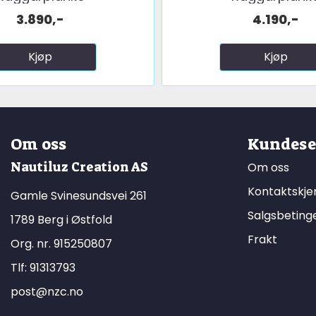
3.890,-
4.190,-
Kjøp
Kjøp
Om oss
Kundese
Nautiluz Creation AS
Om oss
Kontaktskj
Gamle Svinesundsvei 261
Salgsbeting
1789 Berg i Østfold
Frakt
Org. nr. 915250807
Tlf:
91313793
post@nzc.no