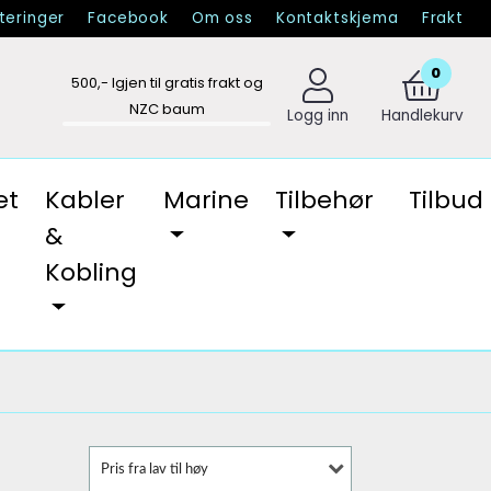
eringer
Facebook
Om oss
Kontaktskjema
Frakt
0
500
,- Igjen til gratis frakt og
NZC baum
Logg inn
Handlekurv
et
Kabler
Marine
Tilbehør
Tilbud
&
Kobling
Pris fra lav til høy