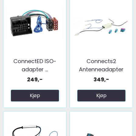
ConnectED ISO-
Connects2
adapter ...
Antenneadapter
(FM) 2 x fakra ...
249,-
349,-
Kjøp
Kjøp