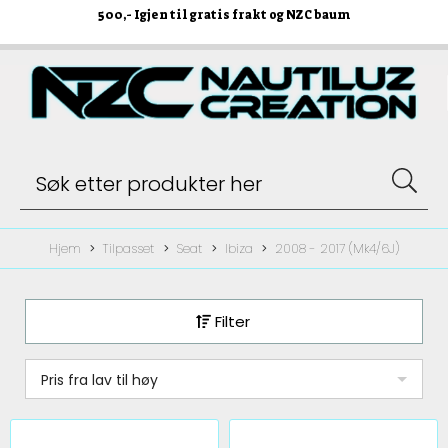
500
,- Igjen til gratis frakt og NZC baum
Hjem
Tilpasset
Seat
Ibiza
2008 - 2017 (Mk4/6J)
Filter
Pris fra lav til høy