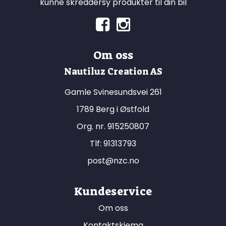
kunne skreddersy produkter til din bil
Om oss
Nautiluz Creation AS
Gamle Svinesundsvei 261
1789 Berg i Østfold
Org. nr. 915250807
Tlf:
91313793
post@nzc.no
Kundeservice
Om oss
Kontaktskjema