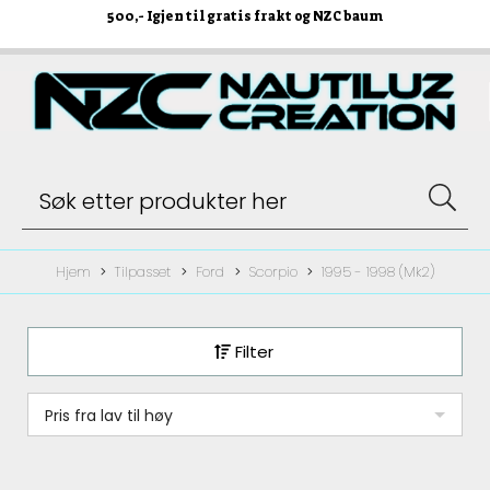
500
,- Igjen til gratis frakt og NZC baum
Hjem
Tilpasset
Ford
Scorpio
1995 - 1998 (Mk2)
Filter
Pris fra lav til høy