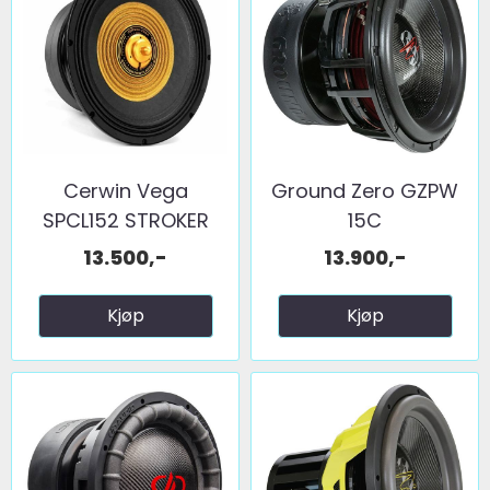
Cerwin Vega
Ground Zero GZPW
SPCL152 STROKER
15C
PRO Classic ...
13.500,-
13.900,-
Kjøp
Kjøp