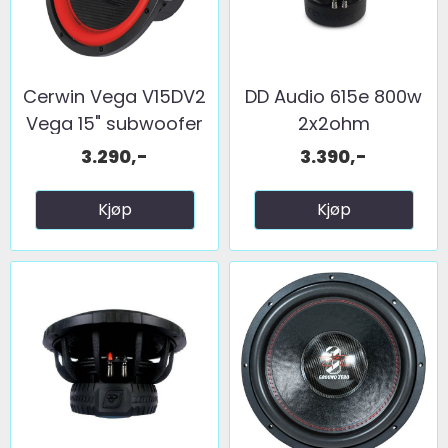
Cerwin Vega V15DV2
DD Audio 615e 800w
Vega 15" subwoofer
2x2ohm
...
3.290,-
3.390,-
Kjøp
Kjøp