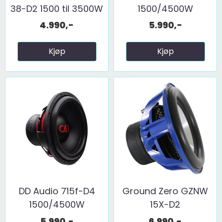
38-D2 1500 til 3500W
1500/4500W
...
4.990,-
5.990,-
Kjøp
Kjøp
DD Audio 715f-D4
Ground Zero GZNW
1500/4500W
15X-D2
5.990,-
6.990,-