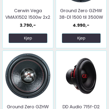
Cerwin Vega
Ground Zero GZHW
VMAX15D2 1500w 2x2
38-D1 1500 til 3500W
ohm
...
3.790,-
4.990,-
Kjøp
Kjøp
Ground Zero GZHW
DD Audio 715f-D2