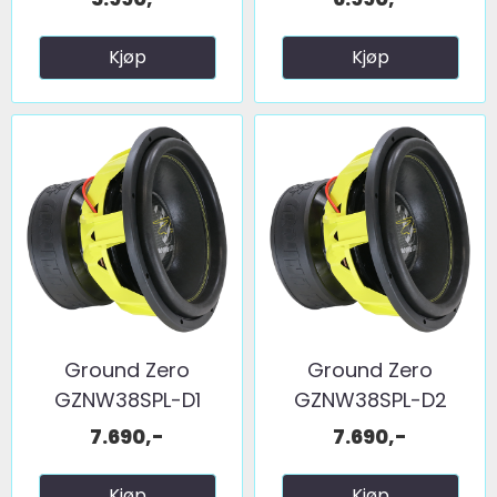
Kjøp
Kjøp
Ground Zero
Ground Zero
GZNW38SPL-D1
GZNW38SPL-D2
5000w 2x1ohm
5000w 2x2ohm
7.690,-
7.690,-
Kjøp
Kjøp