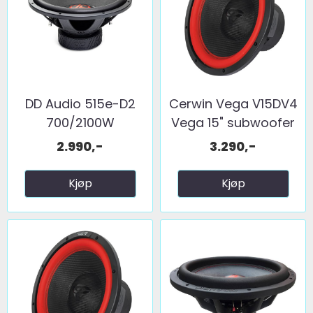
DD Audio 515e-D2
Cerwin Vega V15DV4
700/2100W
Vega 15" subwoofer
...
2.990,-
3.290,-
Kjøp
Kjøp