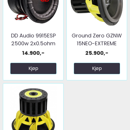
DD Audio 9915ESP
Ground Zero GZNW
2500w 2x0.5ohm
15NEO-EXTREME
2x1ohm
14.900,-
25.900,-
Kjøp
Kjøp