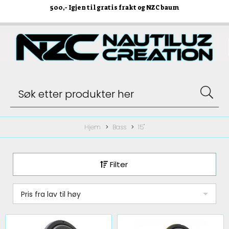
500
,- Igjen til gratis frakt og NZC baum
Hjem
Bass
15"
Filter
Pris fra lav til høy