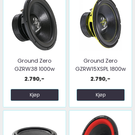
Ground Zero
Ground Zero
GZRW38 1000w
GZRW15XSPL 1800w
2x2ohm
2x2ohm
2.790,-
2.790,-
Kjøp
Kjøp