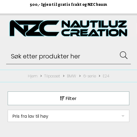
500
,- Igjen til gratis frakt og NZC baum
Hjem
Tilpasset
BMW
6-serie
E24
Filter
Pris fra lav til høy