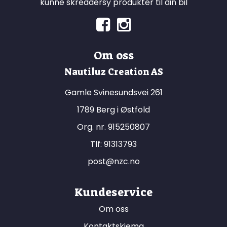
kunne skreddersy produkter til din bil
Om oss
Nautiluz Creation AS
Gamle Svinesundsvei 261
1789 Berg i Østfold
Org. nr. 915250807
Tlf:
91313793
post@nzc.no
Kundeservice
Om oss
Kontaktskjema