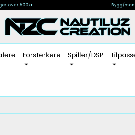
nger over 500kr
Bygg/mont
alere
Forsterkere
Spiller/DSP
Tilpass