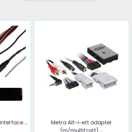
nterface ...
Metra Alt-i-ett adapter
(m/multif.ratt) ...