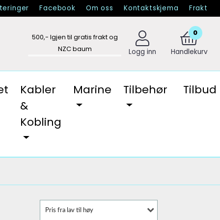
eringer
Facebook
Om oss
Kontaktskjema
Frakt
0
500
,- Igjen til gratis frakt og
NZC baum
Logg inn
Handlekurv
et
Kabler
Marine
Tilbehør
Tilbud
&
Kobling
Pris fra lav til høy