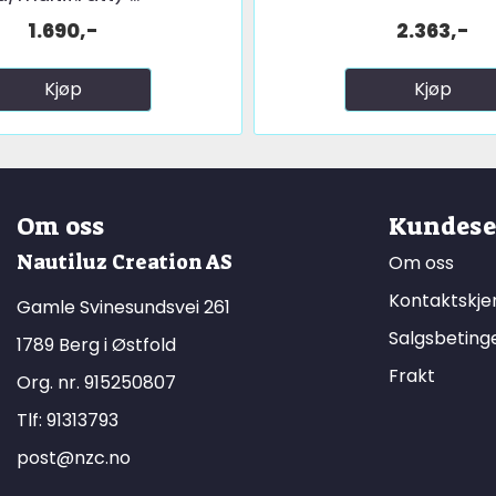
1.690,-
2.363,-
Kjøp
Kjøp
Om oss
Kundese
Nautiluz Creation AS
Om oss
Kontaktskj
Gamle Svinesundsvei 261
Salgsbeting
1789 Berg i Østfold
Frakt
Org. nr. 915250807
Tlf:
91313793
post@nzc.no