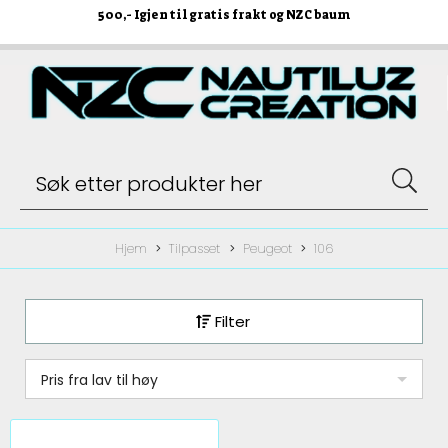
500
,- Igjen til gratis frakt og NZC baum
Hjem
Tilpasset
Peugeot
106
Filter
Pris fra lav til høy