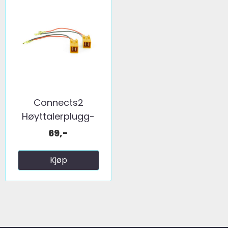
Connects2
Høyttalerplugg-
adaptere ...
69,-
Kjøp