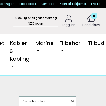
eringer
Facebook
Om oss
Kontaktskjema
Frakt
0
500
,- Igjen til gratis frakt og
NZC baum
Logg inn
Handlekurv
et
Kabler
Marine
Tilbehør
Tilbud
&
Kobling
Pris fra lav til høy