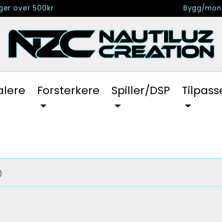
nger over 500kr
Bygg/mont
alere
Forsterkere
Spiller/DSP
Tilpass
)