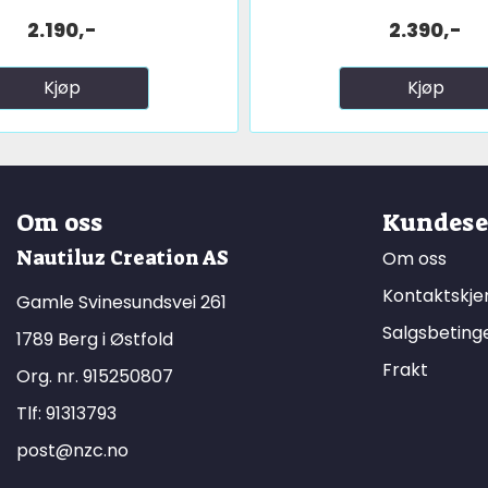
2.190,-
2.390,-
Kjøp
Kjøp
Om oss
Kundese
Nautiluz Creation AS
Om oss
Kontaktskj
Gamle Svinesundsvei 261
Salgsbeting
1789 Berg i Østfold
Frakt
Org. nr. 915250807
Tlf:
91313793
post@nzc.no