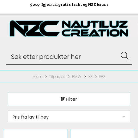
500
,- Igjen til gratis frakt og NZC baum
Hjem
Tilpasset
BMW
X3
E83
Filter
Pris fra lav til høy