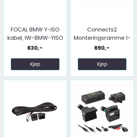
FOCAL BMW Y-ISO
Connects2
kabel, IW-BMW-YISO
Monteringsramme 1-
DIN BMW X3 ...
630,-
690,-
Kjøp
Kjøp