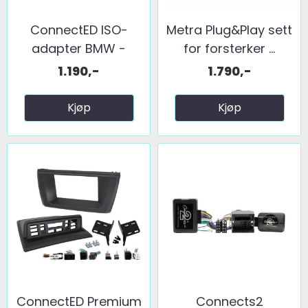
ConnectED ISO-
Metra Plug&Play sett
adapter BMW -
for forsterker ...
Quadlock ...
1.190,-
1.790,-
Kjøp
Kjøp
ConnectED Premium
Connects2