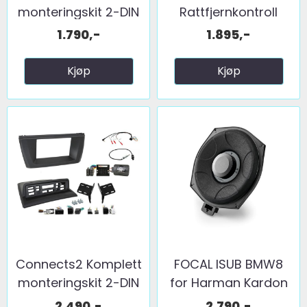
monteringskit 2-DIN
Rattfjernkontroll
...
interface ...
1.790,-
1.895,-
Kjøp
Kjøp
Connects2 Komplett
FOCAL ISUB BMW8
monteringskit 2-DIN
for Harman Kardon
...
2.490,-
2.790,-