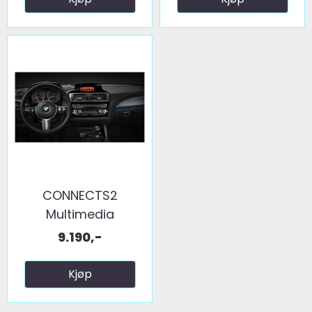
CONNECTS2
Multimedia
oppgradering BMW ...
9.190,-
Kjøp