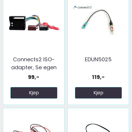
Connects2 ISO-
EDUN5025
adapter, Se egen
liste ...
99,-
119,-
Kjøp
Kjøp