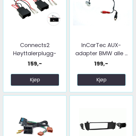
Connects2
InCarTec AUX-
Høyttalerplugg-
adapter BMW alle ...
adaptere BMW ...
159,-
199,-
Kjøp
Kjøp